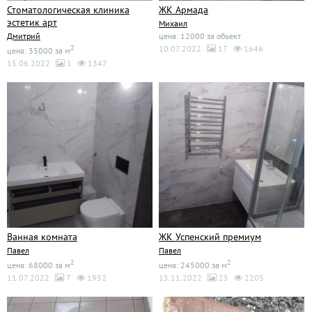
Стоматологическая клиника
ЖК Армада
эстетик арт
Михаил
Дмитрий
цена: 12000 за объект
2
10.07.2022
17
1646
цена: 35000 за м
15.06.2022
1
1347
Ванная комната
ЖК Успенский премиум
Павел
Павел
2
2
цена: 68000 за м
цена: 245000 за м
11.07.2022
7
1952
15.11.2022
25
2205