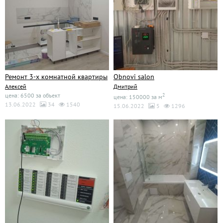
Ремонт 3-х комнатной квартиры
Obnovi salon
Алексей
Дмитрий
цена: 6500 за объект
2
цена: 150000 за м
13.06.2022
34
1540
15.06.2022
5
1296