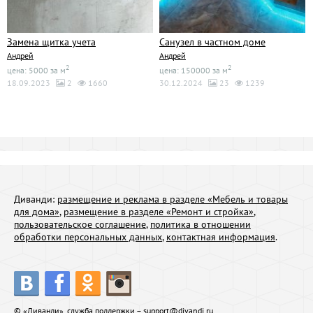
Замена щитка учета
Санузел в частном доме
Андрей
Андрей
2
2
цена: 5000 за м
цена: 150000 за м
18.09.2023
2
1660
30.12.2024
23
1239
Диванди:
размещение и реклама в разделе «Мебель и товары
для дома»
,
размещение в разделе «Ремонт и стройка»
,
пользовательское соглашение
,
политика в отношении
обработки персональных данных
,
контактная информация
.
© «Диванди», служба поддержки –
support@divandi.ru
.