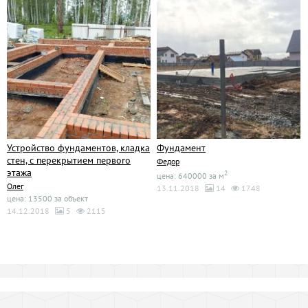
Устройство фундаментов, кладка
Фундамент
стен, с перекрытием первого
Федор
этажа
2
цена: 640000 за м
Олег
13.11.2018
14
1748
цена: 13500 за объект
14.12.2018
5
2115