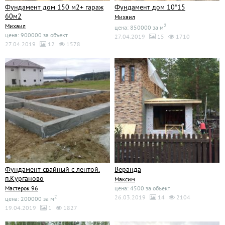
Фундамент дом 150 м2+ гараж
Фундамент дом 10*15
60м2
Михаил
Михаил
2
цена: 850000 за м
цена: 900000 за объект
27.04.2019
15
1710
27.04.2019
12
1578
Фундамент свайный с лентой.
Веранда
п.Курганово
Максим
Мастерок 96
цена: 4500 за объект
2
26.03.2019
14
2104
цена: 200000 за м
19.04.2019
1
1827