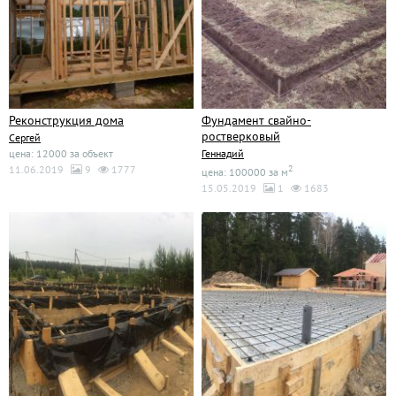
Реконструкция дома
Фундамент свайно-
ростверковый
Сергей
цена: 12000 за объект
Геннадий
11.06.2019
9
1777
2
цена: 100000 за м
15.05.2019
1
1683