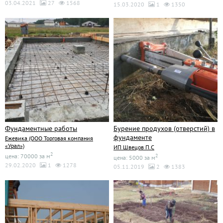
03.04.2021
27
1568
15.03.2020
1
1350
Фундаментные работы
Бурение продухов (отверстий) в
фундаменте
Ежевика (ООО Торговая компания
«Урал»)
ИП Швецов П.С
2
цена: 70000 за м
2
цена: 5000 за м
29.02.2020
1
1278
05.11.2019
2
1383