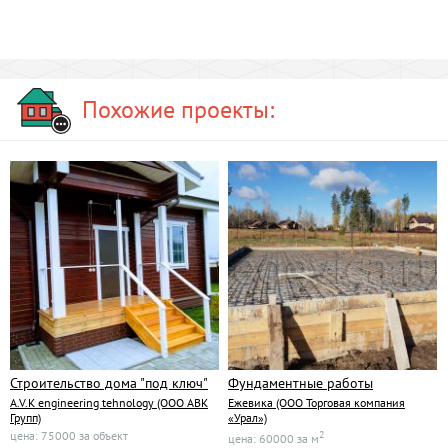
Похожие проекты:
Строительство дома "под ключ"
Фундаментные работы
A.V.K engineering tehnology (ООО АВК
Ежевика (ООО Торговая компания
Групп)
«Урал»)
цена: 75000 за объект
2
цена: 60000 за м