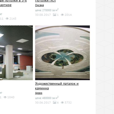
ые потолки в 3-х
Потолки ГКЛ
вартире
Оксана
2
цена: 270000 за м
кт
30.08.2017
1
2014
11
2145
Художественный паталок и
каминна
кт
Араик
1
1840
2
цена: 480000 за м
30.06.2017
6
3732