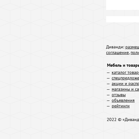
Диванди:
размещ
соглашение
,
пол
Мебель и товар
каталог това
спецпредлож
акции и расп
магазины и с
отзывы
объявления
рейтинги
2022 © «Диван