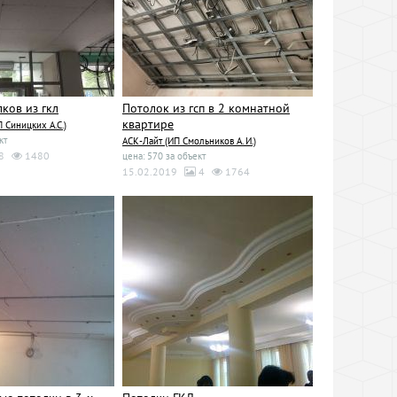
ков из гкл
Потолок из гсп в 2 комнатной
квартире
Синицких А.С.)
кт
АСК-Лайт (ИП Смольников А. И.)
8
1480
цена: 570 за объект
15.02.2019
4
1764