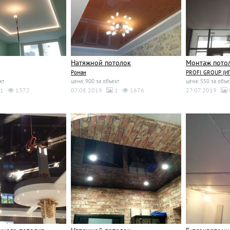
Натяжной потолок
Монтаж потол
Роман
PROFI_GROUP (ИП 
кт
цена: 900 за объект
цена: 550 за объе
1
1372
07.08.2019
1
1676
27.07.2019