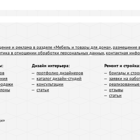
ение и реклама в разделе «Мебель и товары для дома»
,
размещение в
итика в отношении обработки персональных данных
,
контактная инф
ы:
Дизайн интерьера:
Ремонт и стройка
ров
портфолио дизайнеров
бригады и стро
ения
каталог дизайн-студий
заявки на рабо
родажи
консультации
реализованные
алоны
статьи
отзывы
статьи
ди»