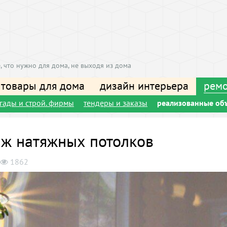
, что нужно для дома, не выходя из дома
 товары для дома
дизайн интерьера
ремо
игады и строй. фирмы
тендеры и заказы
реализованные об
ж натяжных потолков
1862