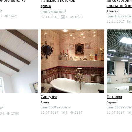
жного потолка
Натяжной потолок
Гипсокартонн
комнатной к
Ариана
кт
2
Алексей
цена: 24000 за м
3
1662
цена: 650 за объе
07.11.2018
1
1378
12.11.2017
Сан. узел
Потолок
Алена
Сергей
2
цена: 5000 за объект
цена: 250 за объе
 м
12.07.2017
8
2197
11.07.2017
34
2700