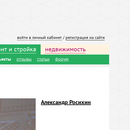
войти в личный кабинет
/
регистрация на сайте
нт и стройка
недвижимость
ъекты
отзывы
статьи
форум
Александр Росихин