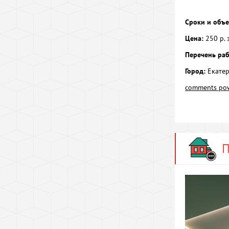
Сроки и объе
Цена:
250 р. з
Перечень раб
Город:
Екатер
comments po
П