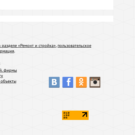
 разделе «Ремонт и стройка»
,
пользовательское
ормация
.
:
й. фирмы
ту
 объекты