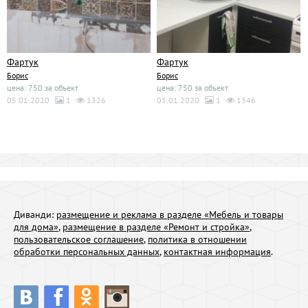
Фартук
Фартук
Борис
Борис
цена: 750 за объект
цена: 750 за объект
05.01.2020
1
1326
05.01.2020
1
1346
Диванди:
размещение и реклама в разделе «Мебель и товары
для дома»
,
размещение в разделе «Ремонт и стройка»
,
пользовательское соглашение
,
политика в отношении
обработки персональных данных
,
контактная информация
.