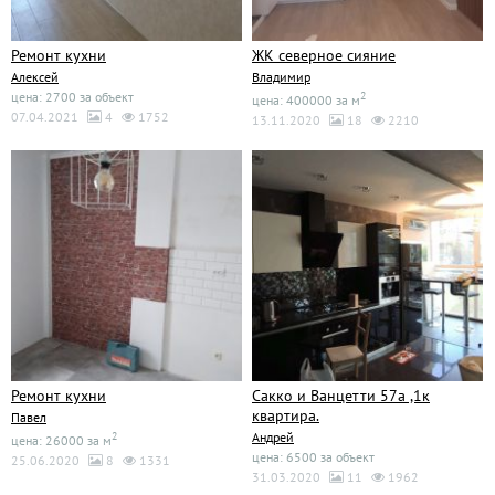
Ремонт кухни
ЖК северное сияние
Алексей
Владимир
цена: 2700 за объект
2
цена: 400000 за м
07.04.2021
4
1752
13.11.2020
18
2210
Ремонт кухни
Сакко и Ванцетти 57а ,1к
квартира.
Павел
2
Андрей
цена: 26000 за м
цена: 6500 за объект
25.06.2020
8
1331
31.03.2020
11
1962