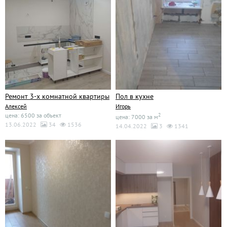
Ремонт 3-х комнатной квартиры
Пол в кухне
Алексей
Игорь
цена: 6500 за объект
2
цена: 7000 за м
13.06.2022
34
1536
14.04.2022
3
1341