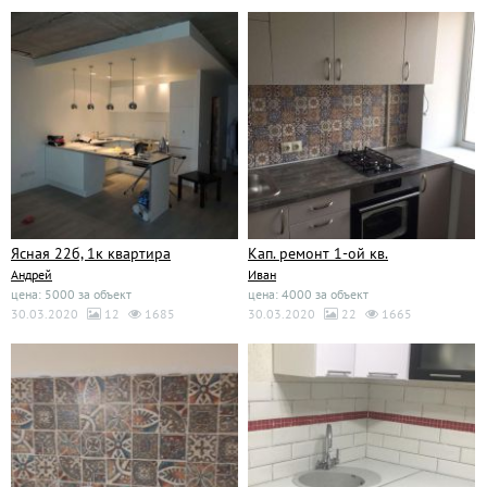
Ясная 22б, 1к квартира
Кап. ремонт 1-ой кв.
Андрей
Иван
цена: 5000 за объект
цена: 4000 за объект
30.03.2020
12
1685
30.03.2020
22
1665