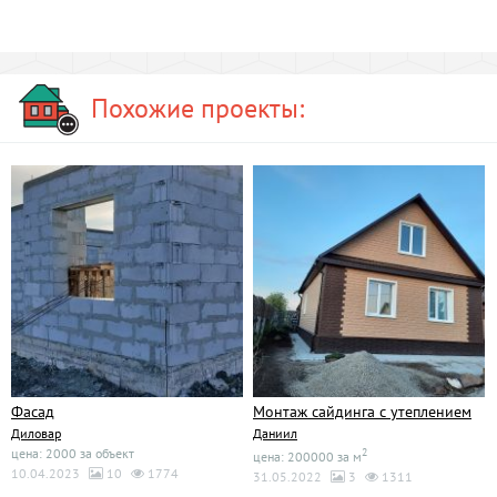
Похожие проекты:
Фасад
Монтаж сайдинга с утеплением
Диловар
Даниил
цена: 2000 за объект
2
цена: 200000 за м
10.04.2023
10
1774
31.05.2022
3
1311