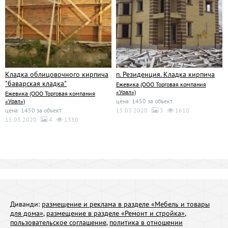
Кладка облицовочного кирпича
п. Резиденция. Кладка кирпича
"баварская кладка"
Ежевика (ООО Торговая компания
«Урал»)
Ежевика (ООО Торговая компания
«Урал»)
цена: 1450 за объект
цена: 1450 за объект
15.03.2020
3
1610
15.03.2020
4
1350
Диванди:
размещение и реклама в разделе «Мебель и товары
для дома»
,
размещение в разделе «Ремонт и стройка»
,
пользовательское соглашение
,
политика в отношении