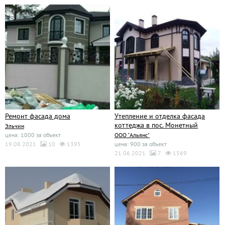
Ремонт фасада дома
Утепление и отделка фасада
коттеджа в пос. Монетный
Эльчин
цена: 1000 за объект
ООО "Альянс"
19.08.2021
10
1395
цена: 900 за объект
21.06.2021
7
1569