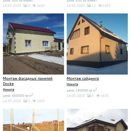
цена: 800 за объект
цена: 850 за объект
18.05.2020
9
1642
18.05.2020
12
1883
Монтаж фасадных панелей
Монтаж сайдинга
Docke
Никита
Никита
2
цена: 180000 за м
2
цена: 600000 за м
16.03.2020
5
1658
16.03.2020
2
1492