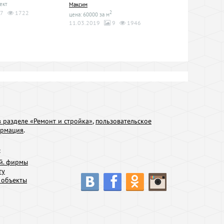
ект
Максим
7
1722
2
цена: 60000 за м
11.03.2019
9
1946
 разделе «Ремонт и стройка»
,
пользовательское
ормация
.
:
й. фирмы
ту
 объекты