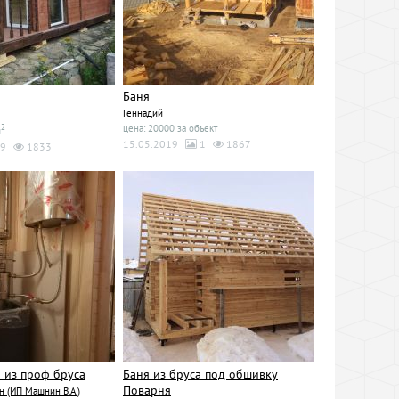
Баня
Геннадий
2
цена: 20000 за объект
м
15.05.2019
1
1867
9
1833
 из проф бруса
Баня из бруса под обшивку
Поварня
 (ИП Машнин В.А.)