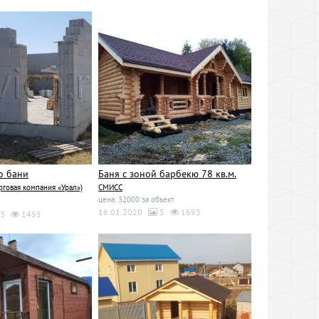
о бани
Баня с зоной барбекю 78 кв.м.
говая компания «Урал»)
СМИСС
цена: 32000 за объект
16.01.2020
5
1693
3
1455