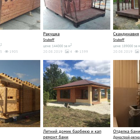
Ракушка
Скандинавия
Sruboff
Sruboff
2
2
м
цена: 144000 за м
цена: 189000 за 
5
1905
20.08.2019
4
1599
20.08.2019
Летний домик барбекю и кап
Отделка бани
ремонт бани
Домострой-регион