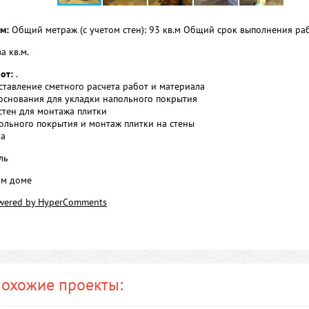
м:
Общий метраж (с учетом стен): 93 кв.м Общий срок выполнения раб
а кв.м.
от:
.
оставление сметного расчета работ и материала
 основания для укладки напольного покрытия
 стен для монтажа плитки
польного покрытия и монтаж плитки на стены
ра
ль
ом доме
wered by HyperComments
охожие проекты: