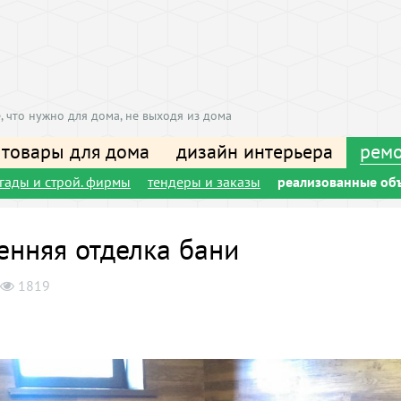
, что нужно для дома, не выходя из дома
 товары для дома
дизайн интерьера
ремо
игады и строй. фирмы
тендеры и заказы
реализованные об
енняя отделка бани
1819