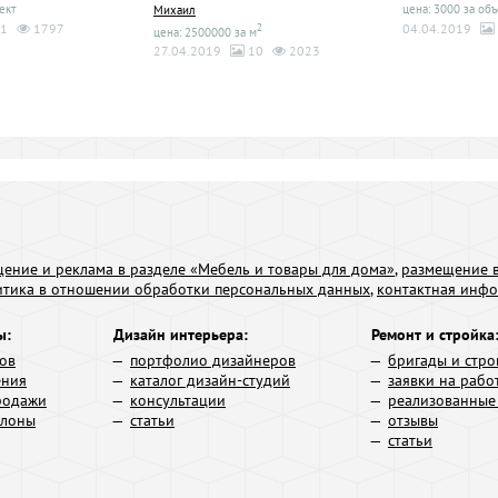
ект
цена: 3000 за объ
Михаил
1
1797
04.04.2019
2
цена: 2500000 за м
27.04.2019
10
2023
ение и реклама в разделе «Мебель и товары для дома»
,
размещение в
итика в отношении обработки персональных данных
,
контактная инф
ы:
Дизайн интерьера:
Ремонт и стройка
ров
портфолио дизайнеров
бригады и стро
ения
каталог дизайн-студий
заявки на рабо
родажи
консультации
реализованные
алоны
статьи
отзывы
статьи