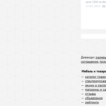
цена: 3500 за объ
15.05.2019
Диванди:
размещ
соглашение
,
пол
Мебель и товар
каталог това
спецпредлож
акции и расп
магазины и с
отзывы
объявления
рейтинги