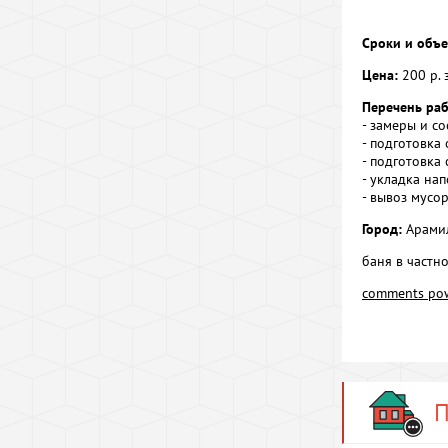
Сроки и объе
Цена:
200 р. з
Перечень раб
- замеры и с
- подготовка
- подготовка
- укладка на
- вывоз мусо
Город:
Арами
баня в частн
comments po
П