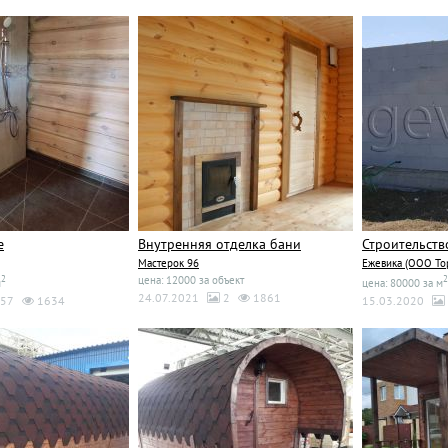
е
Внутренняя отделка бани
Строительств
Мастерок 96
Ежевика (ООО Тор
2
цена: 12000 за объект
2
м
цена: 80000 за м
24.07.2021
2
1861
57
1634
15.03.2020