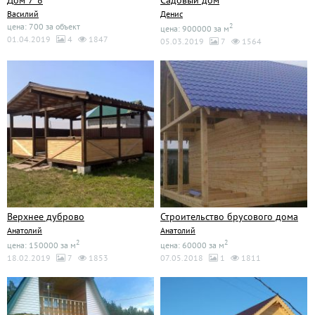
Дом 7*8
Садовый дом
Василий
Денис
цена: 700 за объект
2
цена: 900000 за м
01.04.2019
4
1847
05.03.2019
7
1564
Верхнее дуброво
Строительство брусового дома
Анатолий
Анатолий
2
2
цена: 150000 за м
цена: 60000 за м
18.02.2019
7
1853
07.05.2018
1
1811