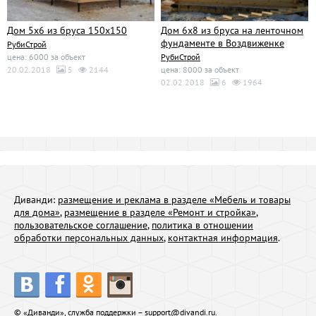
Дом 5х6 из бруса 150х150
Дом 6х8 из бруса на ленточном
фундаменте в Воздвиженке
РубиСтрой
цена: 6000 за объект
РубиСтрой
20.02.2018
5
2144
цена: 8000 за объект
02.02.2018
6
1964
Диванди:
размещение и реклама в разделе «Мебель и товары
для дома»
,
размещение в разделе «Ремонт и стройка»
,
пользовательское соглашение
,
политика в отношении
обработки персональных данных
,
контактная информация
.
© «Диванди», служба поддержки –
support@divandi.ru
.