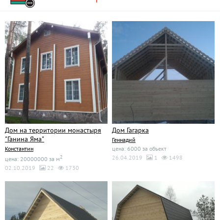
Дом на территории монастыря
Дом Гагарка
"Ганина Яма"
Геннадий
Константин
цена: 6000 за объект
2
26.04.2019
1
1498
цена: 20000000 за м
02.10.2019
22
1730