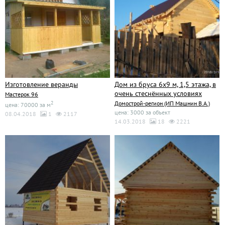
Изготовление веранды
Дом из бруса 6х9 м, 1,5 этажа, в
очень стеснённых условиях
Мастерок 96
2
Домострой-регион (ИП Машнин В.А.)
цена: 70000 за м
цена: 3000 за объект
08.04.2018
1
2117
14.03.2018
18
2221