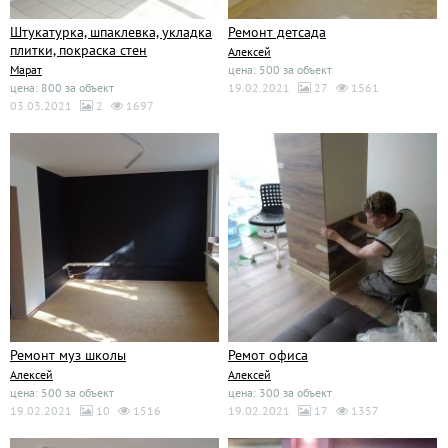
Штукатурка, шпаклевка, укладка
Ремонт детсада
плитки, покраска стен
Алексей
Марат
цена: 500 за объект
цена: 800 за объект
19.02.2021
27
1561
03.03.2021
2
1697
Ремонт муз школы
Ремот офиса
Алексей
Алексей
цена: 500 за объект
цена: 300 за объект
19.02.2021
10
1516
19.02.2021
17
1357