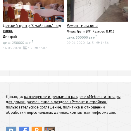
Детский центр "Смайлвиль" под
Ремонт магазина
ключ.
Лидер Групп (ИП Кухарук Д.Ю.)
Дмитрий
2
цена: 300000 за м
2
цена: 250000 за м
09.01.2020
3
1486
16.03.2020
13
1507
Диванди:
размещение и реклама в разделе «Мебель и товары
для дома»
,
размещение в разделе «Ремонт и стройка»
,
пользовательское соглашение
,
политика в отношении
обработки персональных данных
,
контактная информация
.