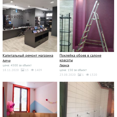
Капитальный ремонт магазина
Поклейка обоев в салоне
красоты
Артур
цена: 4500 за объект
Лариса
18.11.2020
15
1409
цена: 150 за объект
23.08.2020
1
1320