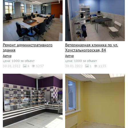
Ремонт административного
Ветеринарная клиника по ул.
здания
Хрустальногорская, 84
Артур
Артур
цена: 1000 за объект
цена: 1000 за объект
30.01.2022
4
1237
30.01.2022
1
1135