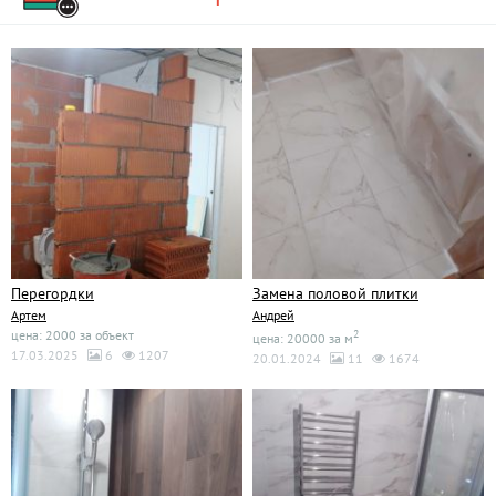
Перегордки
Замена половой плитки
Артем
Андрей
цена: 2000 за объект
2
цена: 20000 за м
17.03.2025
6
1207
20.01.2024
11
1674