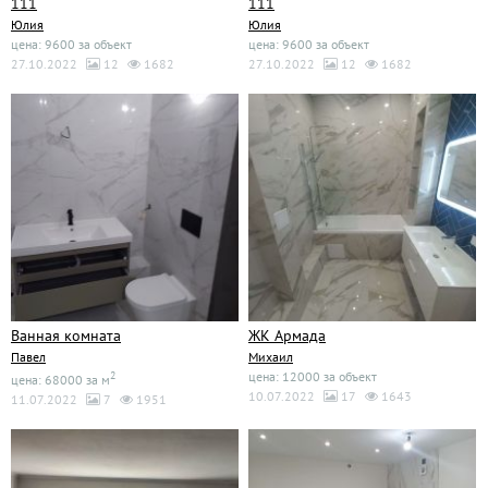
111
111
Юлия
Юлия
цена: 9600 за объект
цена: 9600 за объект
27.10.2022
12
1682
27.10.2022
12
1682
Ванная комната
ЖК Армада
Павел
Михаил
2
цена: 12000 за объект
цена: 68000 за м
10.07.2022
17
1643
11.07.2022
7
1951