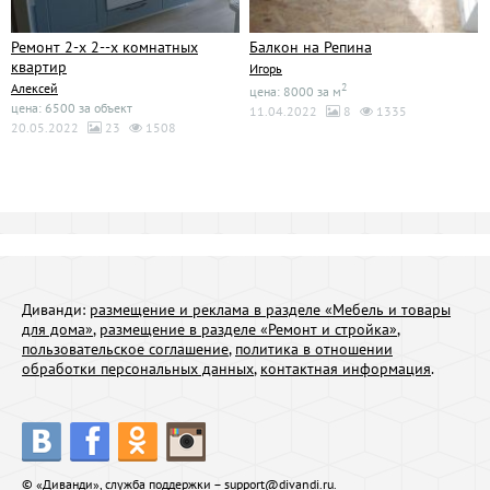
Ремонт 2-х 2--х комнатных
Балкон на Репина
квартир
Игорь
Алексей
2
цена: 8000 за м
цена: 6500 за объект
11.04.2022
8
1335
20.05.2022
23
1508
Диванди:
размещение и реклама в разделе «Мебель и товары
для дома»
,
размещение в разделе «Ремонт и стройка»
,
пользовательское соглашение
,
политика в отношении
обработки персональных данных
,
контактная информация
.
© «Диванди», служба поддержки –
support@divandi.ru
.