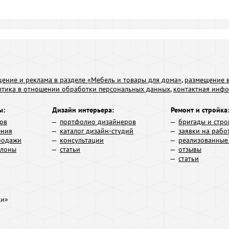
ение и реклама в разделе «Мебель и товары для дома»
,
размещение в
итика в отношении обработки персональных данных
,
контактная инф
ы:
Дизайн интерьера:
Ремонт и стройка
ров
портфолио дизайнеров
бригады и стро
ения
каталог дизайн-студий
заявки на рабо
родажи
консультации
реализованные
алоны
статьи
отзывы
статьи
ди»