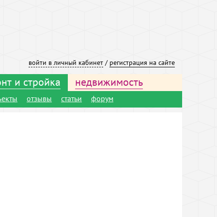
войти в личный кабинет
/
регистрация на сайте
нт и стройка
недвижимость
ъекты
отзывы
статьи
форум