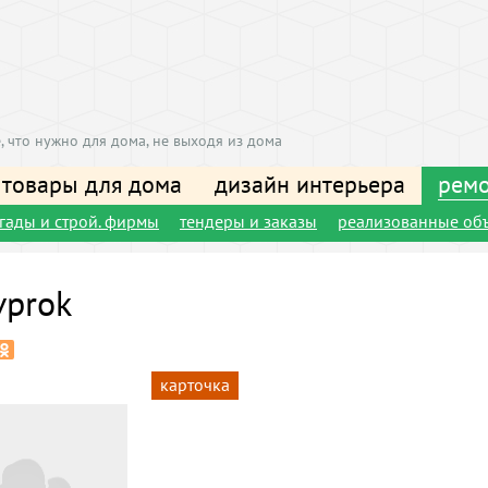
, что нужно для дома, не выходя из дома
 товары для дома
дизайн интерьера
ремо
игады и строй. фирмы
тендеры и заказы
реализованные об
vprok
карточка