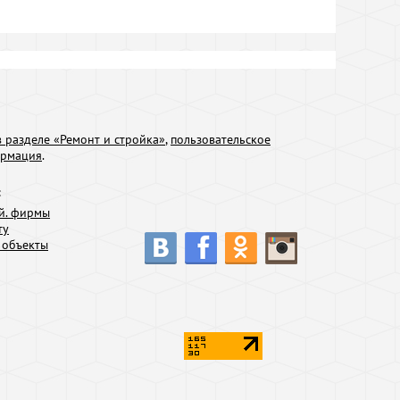
 разделе «Ремонт и стройка»
,
пользовательское
ормация
.
:
й. фирмы
ту
 объекты