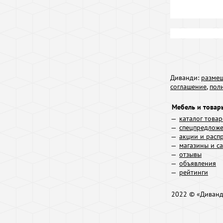
Диванди:
размещ
соглашение
,
пол
Мебель и товар
каталог това
спецпредлож
акции и расп
магазины и с
отзывы
объявления
рейтинги
2022 © «Диван