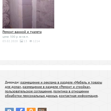
Ремонт ванной и туалета
цена: 500 р. за кв.м.
03.02.2020
13
1214
Диванди:
размещение и реклама в разделе «Мебель и товары
для дома»
,
размещение в разделе «Ремонт и стройка»
,
пользовательское соглашение
,
политика в отношении
обработки персональных данных
,
контактная информация
.