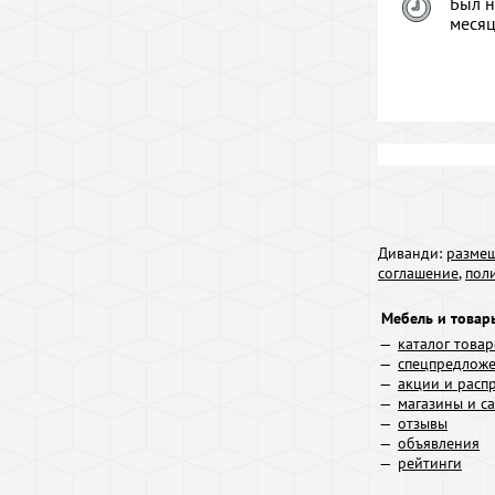
Был н
меся
Диванди:
размещ
соглашение
,
пол
Мебель и товар
каталог това
спецпредлож
акции и расп
магазины и с
отзывы
объявления
рейтинги