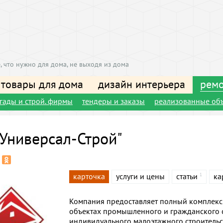
, что нужно для дома, не выходя из дома
 товары для дома
дизайн интерьера
ремо
игады и строй. фирмы
тендеры и заказы
реализованные об
Универсал-Строй"
карточка
услуги и цены
статьи
ка
1
Компания предоставляет полный комплекс
объектах промышленного и гражданского ст
индивидуального малоэтажного строительст