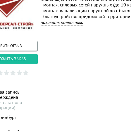
- монтаж силовых сетей наружных (до 10 кв
- монтаж канализации наружной хоз.-быто
- благоустройство придомовой территории
Дополнительно:
показать полностью
- услуги по строительному контролю
- услуги по техническому надзору
- входной контроль проектной и сметной 
ВИТЬ ОТЗЫВ
ОЖИТЬ ЗАКАЗ
ая запись
верждена
етельство о
трации)
ринбург