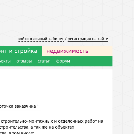
войти в личный кабинет
/
регистрация на сайте
нт и стройка
недвижимость
ъекты
отзывы
статьи
форум
рточка заказчика
1
 строительно-монтажных и отделочных работ на
роительства, а так же на объектах
ва, в том числе: