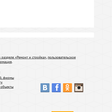
 разделе «Ремонт и стройка»
,
пользовательское
ормация
.
:
й. фирмы
ту
 объекты