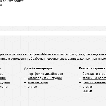
а сайте: более
ца
ение и реклама в разделе «Мебель и товары для дома»
,
размещение в
итика в отношении обработки персональных данных
,
контактная инф
ы:
Дизайн интерьера:
Ремонт и стройка
ров
портфолио дизайнеров
бригады и стро
ения
каталог дизайн-студий
заявки на рабо
родажи
консультации
реализованные
алоны
статьи
отзывы
статьи