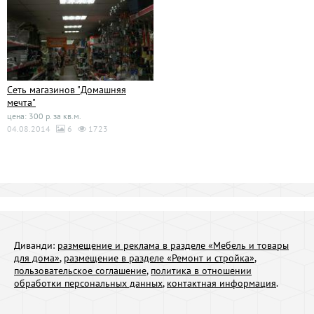
Сеть магазинов "Домашняя
мечта"
цена: 300 р. за кв.м.
04.08.2014
6
1723
Диванди:
размещение и реклама в разделе «Мебель и товары
для дома»
,
размещение в разделе «Ремонт и стройка»
,
пользовательское соглашение
,
политика в отношении
обработки персональных данных
,
контактная информация
.