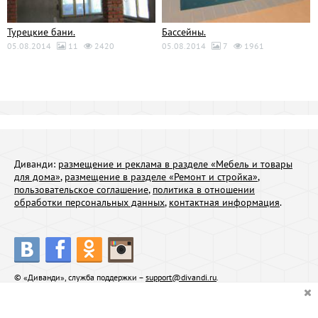
Турецкие бани.
Бассейны.
05.08.2014
11
2420
05.08.2014
7
1961
Диванди:
размещение и реклама в разделе «Мебель и товары
для дома»
,
размещение в разделе «Ремонт и стройка»
,
пользовательское соглашение
,
политика в отношении
обработки персональных данных
,
контактная информация
.
© «Диванди», служба поддержки –
support@divandi.ru
.