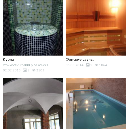
Курна
Финские сауны.
стоимость: 25000 р. за объект
05.08.2014
9
1864
02.02.2015
8
2103