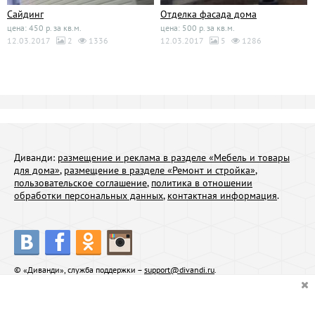
Сайдинг
Отделка фасада дома
цена: 450 р. за кв.м.
цена: 500 р. за кв.м.
12.03.2017
2
1336
12.03.2017
5
1286
Диванди:
размещение и реклама в разделе «Мебель и товары
для дома»
,
размещение в разделе «Ремонт и стройка»
,
пользовательское соглашение
,
политика в отношении
обработки персональных данных
,
контактная информация
.
© «Диванди», служба поддержки –
support@divandi.ru
.