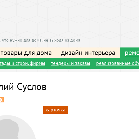
, что нужно для дома, не выходя из дома
 товары для дома
дизайн интерьера
ремо
игады и строй. фирмы
тендеры и заказы
реализованные об
лий Суслов
карточка