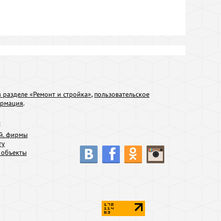
 разделе «Ремонт и стройка»
,
пользовательское
ормация
.
:
й. фирмы
ту
 объекты