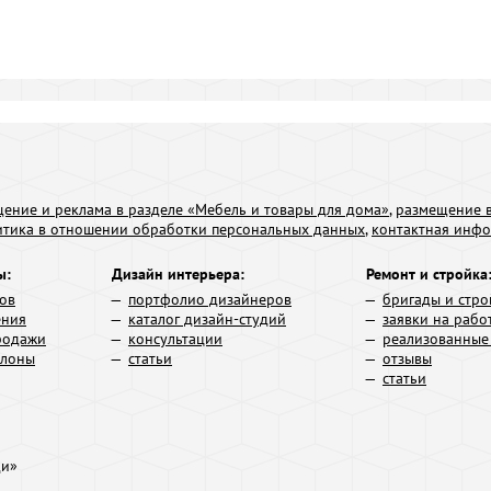
ение и реклама в разделе «Мебель и товары для дома»
,
размещение в
итика в отношении обработки персональных данных
,
контактная инф
ы:
Дизайн интерьера:
Ремонт и стройка
ров
портфолио дизайнеров
бригады и стро
ения
каталог дизайн-студий
заявки на рабо
родажи
консультации
реализованные
алоны
статьи
отзывы
статьи
ди»