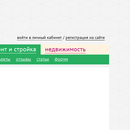
войти в личный кабинет
/
регистрация на сайте
нт и стройка
недвижимость
ъекты
отзывы
статьи
форум