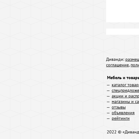
Диванди:
размещ
соглашение
,
пол
Мебель и товар
каталог това
спецпредлож
акции и расп
магазины и с
отзывы
объявления
рейтинги
2022 © «Диван