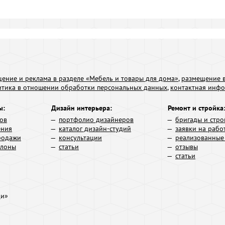
ение и реклама в разделе «Мебель и товары для дома»
,
размещение в
итика в отношении обработки персональных данных
,
контактная инф
ы:
Дизайн интерьера:
Ремонт и стройка
ров
портфолио дизайнеров
бригады и стро
ения
каталог дизайн-студий
заявки на рабо
родажи
консультации
реализованные
алоны
статьи
отзывы
статьи
ди»