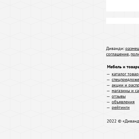
Диванди:
размещ
соглашение
,
пол
Мебель и товар
каталог това
спецпредлож
акции и расп
магазины и с
отзывы
объявления
рейтинги
2022 © «Диван