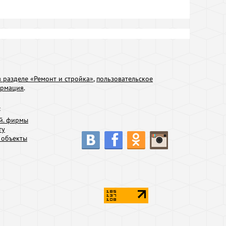
 разделе «Ремонт и стройка»
,
пользовательское
ормация
.
:
й. фирмы
ту
 объекты