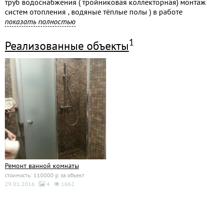
труб водоснабжения ( тройниковая коллекторная) монтаж
систем отопления , водяные тёплые полы ) в работе
используются трубы фирм, рехау ,весбо,sahna, кальде. Закуп
показать полностью
материала производим от своих поставщиков!
1
Реализованные объекты
Ремонт ванной комнаты
стоимость: 110000 р. за объект
29.01.2016
4
1662