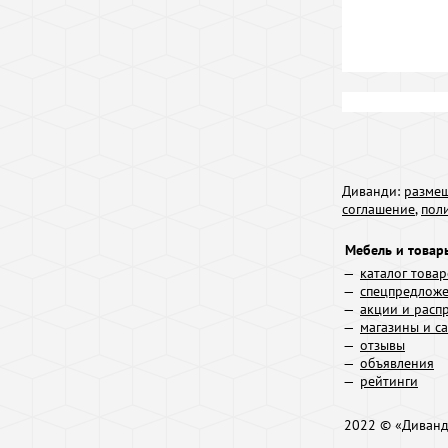
Диванди:
размещ
соглашение
,
пол
Мебель и товар
каталог това
спецпредлож
акции и расп
магазины и с
отзывы
объявления
рейтинги
2022 © «Диван