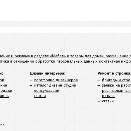
ение и реклама в разделе «Мебель и товары для дома»
,
размещение в
итика в отношении обработки персональных данных
,
контактная инф
ы:
Дизайн интерьера:
Ремонт и стройка
ров
портфолио дизайнеров
бригады и стро
ения
каталог дизайн-студий
заявки на рабо
родажи
консультации
реализованные
алоны
статьи
отзывы
статьи
ди»