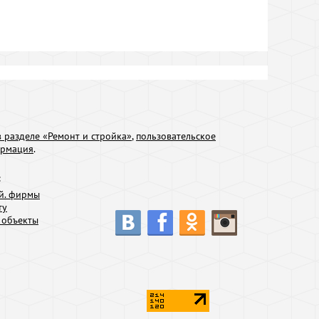
 разделе «Ремонт и стройка»
,
пользовательское
ормация
.
:
й. фирмы
ту
 объекты