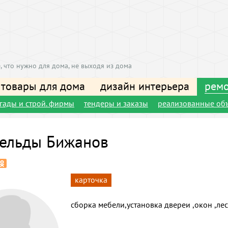
, что нужно для дома, не выходя из дома
 товары для дома
дизайн интерьера
ремо
игады и строй. фирмы
тендеры и заказы
реализованные об
ельды Бижанов
карточка
сборка мебели,установка двереи ,окон ,ле