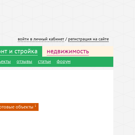
войти в личный кабинет
/
регистрация на сайте
нт и стройка
недвижимость
ъекты
отзывы
статьи
форум
отовые объекты
1