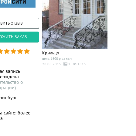
ВИТЬ ОТЗЫВ
ОЖИТЬ ЗАКАЗ
Крыльцо
цена: 1600 р. за кв.м.
28.08.2015
1
1815
ая запись
верждена
етельство о
трации)
ринбург
а сайте: более
ца