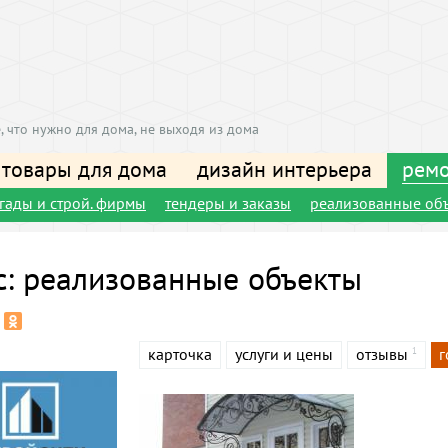
, что нужно для дома, не выходя из дома
 товары для дома
дизайн интерьера
ремо
игады и строй. фирмы
тендеры и заказы
реализованные об
с: реализованные объекты
карточка
услуги и цены
отзывы
г
1