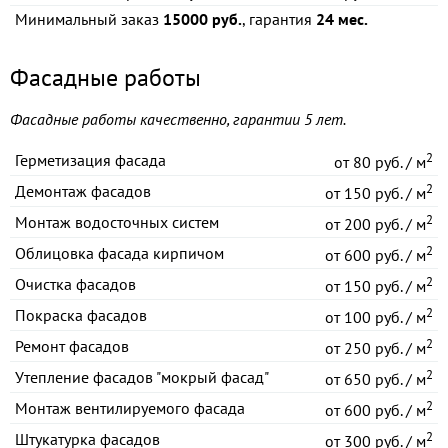
Минимальный заказ
15000 руб.
, гарантия
24 мес.
Фасадные работы
Фасадные работы качественно, гарантии 5 лет.
2
Герметизация фасада
от
80 руб. / м
2
Демонтаж фасадов
от
150 руб. / м
2
Монтаж водосточных систем
от
200 руб. / м
2
Облицовка фасада кирпичом
от
600 руб. / м
2
Очистка фасадов
от
150 руб. / м
2
Покраска фасадов
от
100 руб. / м
2
Ремонт фасадов
от
250 руб. / м
2
Утепление фасадов "мокрый фасад"
от
650 руб. / м
2
Монтаж вентилируемого фасада
от
600 руб. / м
2
Штукатурка фасадов
от
300 руб. / м