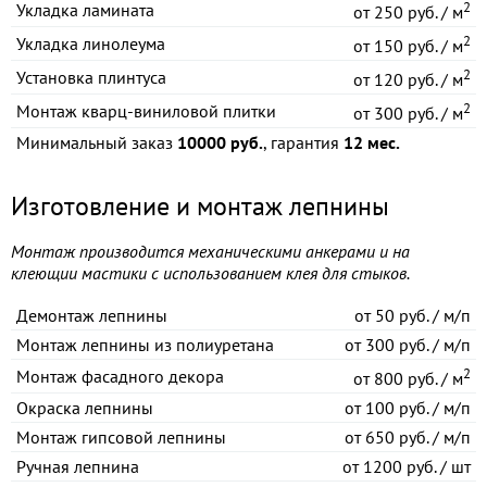
2
Укладка ламината
от
250 руб. / м
2
Укладка линолеума
от
150 руб. / м
2
Установка плинтуса
от
120 руб. / м
2
Монтаж кварц-виниловой плитки
от
300 руб. / м
Минимальный заказ
10000 руб.
, гарантия
12 мес.
Изготовление и монтаж лепнины
Монтаж производится механическими анкерами и на
клеющии мастики с использованием клея для стыков.
Демонтаж лепнины
от
50 руб. / м/п
Монтаж лепнины из полиуретана
от
300 руб. / м/п
2
Монтаж фасадного декора
от
800 руб. / м
Окраска лепнины
от
100 руб. / м/п
Монтаж гипсовой лепнины
от
650 руб. / м/п
Ручная лепнина
от
1200 руб. / шт