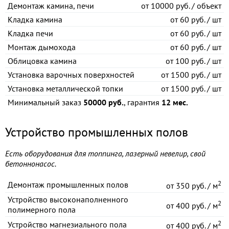
Демонтаж камина, печи
от
10000 руб. / объект
Кладка камина
от
60 руб. / шт
Кладка печи
от
60 руб. / шт
Монтаж дымохода
от
60 руб. / шт
Облицовка камина
от
100 руб. / шт
Установка варочных поверхностей
от
1500 руб. / шт
Установка металлической топки
от
1500 руб. / шт
Минимальный заказ
50000 руб.
, гарантия
12 мес.
Устройство промышленных полов
Есть оборудования для топпинга, лазерный невелир, свой
бетоннонасос.
2
Демонтаж промышленных полов
от
350 руб. / м
Устройство высоконаполненного
2
от
400 руб. / м
полимерного пола
2
Устройство магнезиального пола
от
400 руб. / м