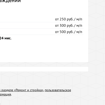
раждений
от
250 руб. / м/п
от
300 руб. / м/п
от
500 руб. / м/п
24 мес.
 разделе «Ремонт и стройка»
,
пользовательское
ормация
.
: