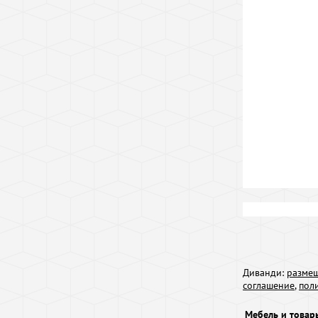
Диванди:
размещ
соглашение
,
пол
Мебель и товар