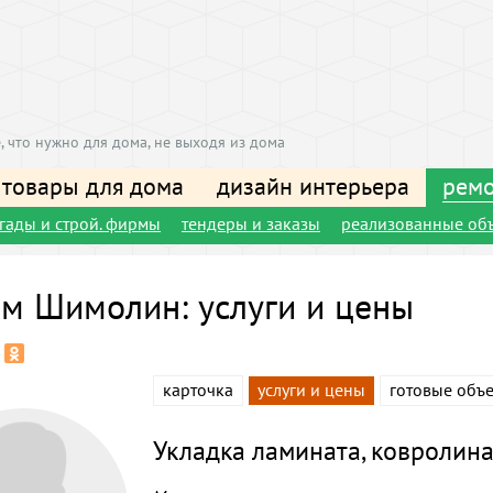
, что нужно для дома, не выходя из дома
 товары для дома
дизайн интерьера
ремо
игады и строй. фирмы
тендеры и заказы
реализованные об
м Шимолин: услуги и цены
карточка
услуги и цены
готовые объ
Укладка ламината, ковролина