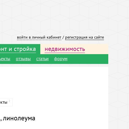
войти в личный кабинет
/
регистрация на сайте
нт и стройка
недвижимость
ъекты
отзывы
статьи
форум
екты
2
, линолеума