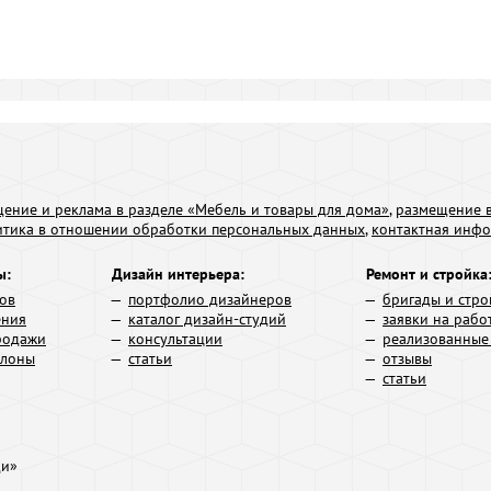
ение и реклама в разделе «Мебель и товары для дома»
,
размещение в
итика в отношении обработки персональных данных
,
контактная инф
ы:
Дизайн интерьера:
Ремонт и стройка
ров
портфолио дизайнеров
бригады и стро
ения
каталог дизайн-студий
заявки на рабо
родажи
консультации
реализованные
алоны
статьи
отзывы
статьи
ди»