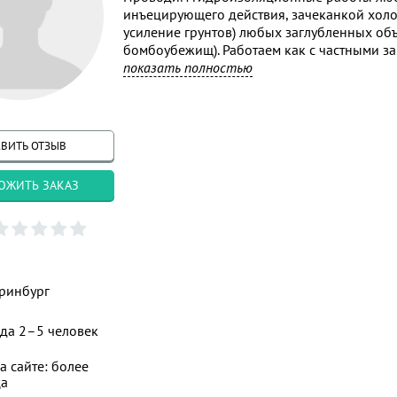
инъецирующего действия, зачеканкой хол
усиление грунтов) любых заглубленных об
бомбоубежищ). Работаем как с частными за
СРО
показать полностью
ВИТЬ ОТЗЫВ
ОЖИТЬ ЗАКАЗ
ринбург
да 2–5 человек
а сайте: более
ца