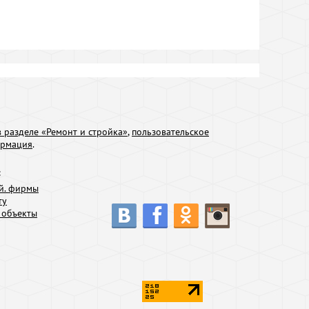
 разделе «Ремонт и стройка»
,
пользовательское
ормация
.
:
й. фирмы
ту
 объекты