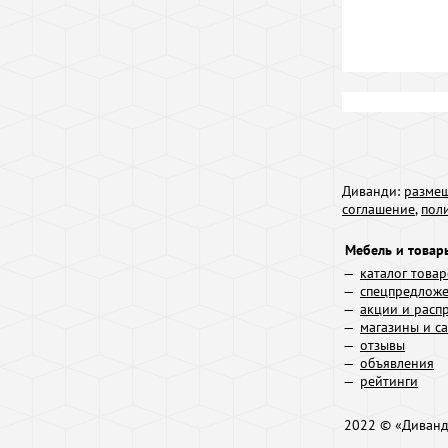
Диванди:
размещ
соглашение
,
пол
Мебель и товар
каталог това
спецпредлож
акции и расп
магазины и с
отзывы
объявления
рейтинги
2022 © «Диван