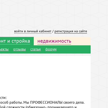
войти в личный кабинет
/
регистрация на сайте
нт и стройка
недвижимость
ъекты
отзывы
статьи
форум
сти:
пособ работы. Мы ПРОФЕССИОНАЛЫ своего дела.
ой сложности (обмазочно- проникающего и