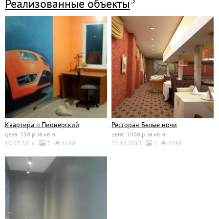
3
Реализованные объекты
Квартира п Пионерский
Ресторан Белые ночи
цена: 350 р. за кв.м.
цена: 1000 р. за кв.м.
10.03.2016
3
1680
25.12.2015
1
2198