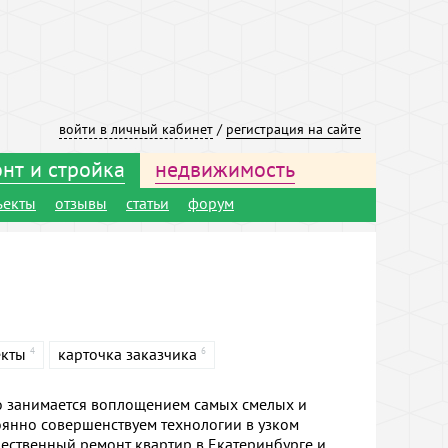
войти в личный кабинет
/
регистрация на сайте
нт и стройка
недвижимость
ъекты
отзывы
статьи
форум
екты
карточка заказчика
4
6
занимается воплощением самых смелых и
янно совершенствуем технологии в узком
чественный ремонт квартир в Екатеринбурге и