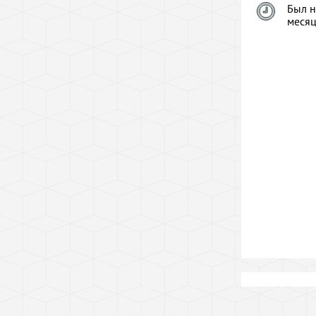
Был н
меся