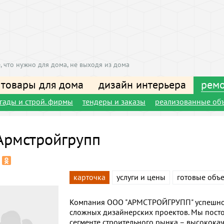
, что нужно для дома, не выходя из дома
 товары для дома
дизайн интерьера
ремо
игады и строй. фирмы
тендеры и заказы
реализованные об
рмстройгрупп
карточка
услуги и цены
готовые объ
Компания ООО "АРМСТРОЙГРУПП" успешно 
сложных дизайнерских проектов. Мы посто
сегменте строительного рынка – высокока