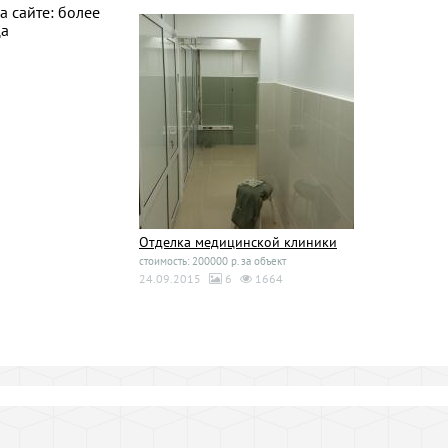
а сайте: более
ца
Отделка медицинской клиники
стоимость: 200000 р. за объект
24.09.2015
6
1664