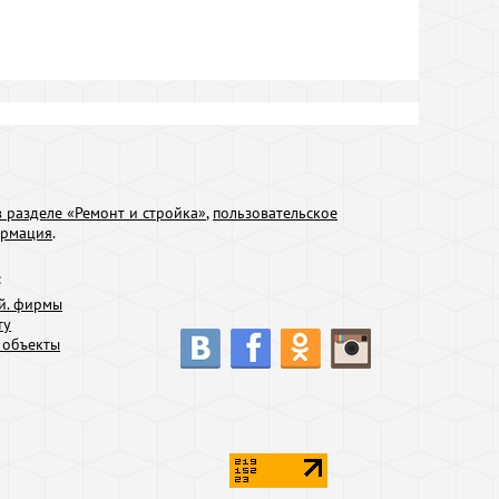
 разделе «Ремонт и стройка»
,
пользовательское
ормация
.
:
й. фирмы
ту
 объекты