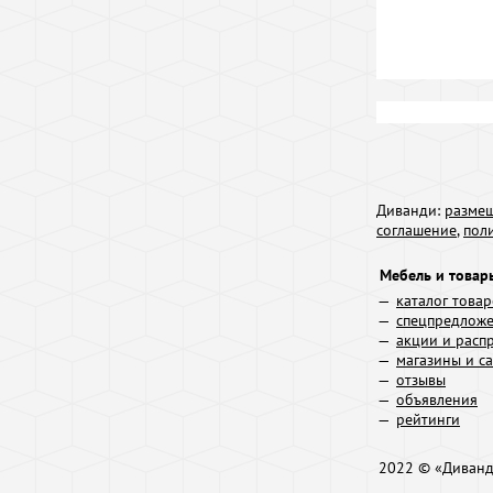
Диванди:
размещ
соглашение
,
пол
Мебель и товар
каталог това
спецпредлож
акции и расп
магазины и с
отзывы
объявления
рейтинги
2022 © «Диван