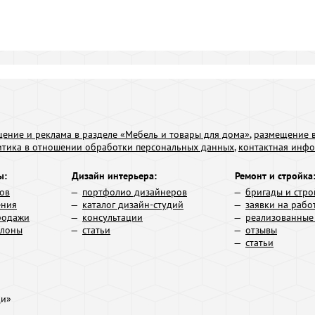
ение и реклама в разделе «Мебель и товары для дома»
,
размещение в
итика в отношении обработки персональных данных
,
контактная инф
ы:
Дизайн интерьера:
Ремонт и стройка
ров
портфолио дизайнеров
бригады и стро
ения
каталог дизайн-студий
заявки на рабо
родажи
консультации
реализованные
алоны
статьи
отзывы
статьи
ди»