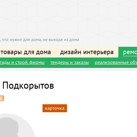
, что нужно для дома, не выходя из дома
 товары для дома
дизайн интерьера
ремо
игады и строй. фирмы
тендеры и заказы
реализованные об
 Подкорытов
карточка