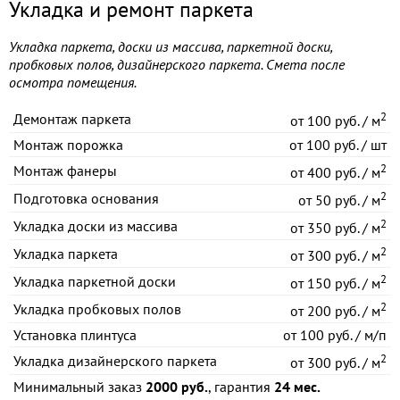
Укладка и ремонт паркета
Укладка паркета, доски из массива, паркетной доски,
пробковых полов, дизайнерского паркета. Смета после
осмотра помещения.
2
Демонтаж паркета
от
100 руб. / м
Монтаж порожка
от
100 руб. / шт
2
Монтаж фанеры
от
400 руб. / м
2
Подготовка основания
от
50 руб. / м
2
Укладка доски из массива
от
350 руб. / м
2
Укладка паркета
от
300 руб. / м
2
Укладка паркетной доски
от
150 руб. / м
2
Укладка пробковых полов
от
200 руб. / м
Установка плинтуса
от
100 руб. / м/п
2
Укладка дизайнерского паркета
от
300 руб. / м
Минимальный заказ
2000 руб.
, гарантия
24 мес.