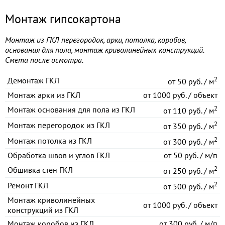
Монтаж гипсокартона
Монтаж из ГКЛ перегородок, арки, потолка, коробов,
основания для пола, монтаж криволинейных конструкций.
Смета после осмотра.
2
Демонтаж ГКЛ
от
50 руб. / м
Монтаж арки из ГКЛ
от
1000 руб. / объект
2
Монтаж основания для пола из ГКЛ
от
110 руб. / м
2
Монтаж перегородок из ГКЛ
от
350 руб. / м
2
Монтаж потолка из ГКЛ
от
300 руб. / м
Обработка швов и углов ГКЛ
от
50 руб. / м/п
2
Обшивка стен ГКЛ
от
250 руб. / м
2
Ремонт ГКЛ
от
500 руб. / м
Монтаж криволинейных
от
1000 руб. / объект
конструкций из ГКЛ
Монтаж коробов из ГКЛ
от
300 руб. / м/п