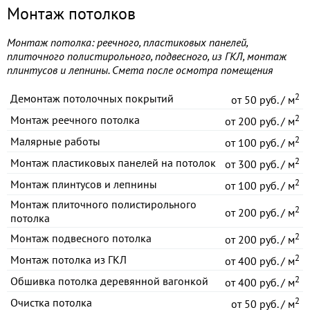
Монтаж потолков
Монтаж потолка: реечного, пластиковых панелей,
плиточного полистирольного, подвесного, из ГКЛ, монтаж
плинтусов и лепнины. Смета после осмотра помещения
2
Демонтаж потолочных покрытий
от
50 руб. / м
2
Монтаж реечного потолка
от
200 руб. / м
2
Малярные работы
от
100 руб. / м
2
Монтаж пластиковых панелей на потолок
от
300 руб. / м
2
Монтаж плинтусов и лепнины
от
100 руб. / м
Монтаж плиточного полистирольного
2
от
200 руб. / м
потолка
2
Монтаж подвесного потолка
от
200 руб. / м
2
Монтаж потолка из ГКЛ
от
400 руб. / м
2
Обшивка потолка деревянной вагонкой
от
400 руб. / м
2
Очистка потолка
от
50 руб. / м