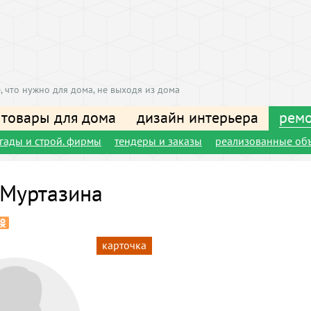
, что нужно для дома, не выходя из дома
 товары для дома
дизайн интерьера
ремо
игады и строй. фирмы
тендеры и заказы
реализованные об
Муртазина
карточка