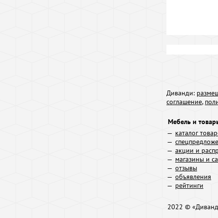
Диванди:
размещ
соглашение
,
пол
Мебель и товар
каталог това
спецпредлож
акции и расп
магазины и с
отзывы
объявления
рейтинги
2022 © «Диван