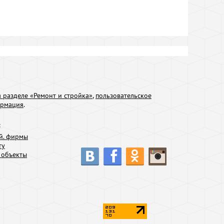
 разделе «Ремонт и стройка»
,
пользовательское
ормация
.
:
й. фирмы
ту
 объекты