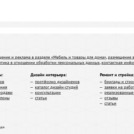
ение и реклама в разделе «Мебель и товары для дома»
,
размещение в
итика в отношении обработки персональных данных
,
контактная инф
ы:
Дизайн интерьера:
Ремонт и стройка
ров
портфолио дизайнеров
бригады и стро
ения
каталог дизайн-студий
заявки на рабо
родажи
консультации
реализованные
алоны
статьи
отзывы
статьи
ди»