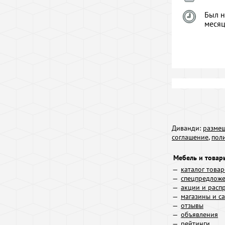
Был н
меся
Диванди:
размещ
соглашение
,
пол
Мебель и товар
каталог това
спецпредлож
акции и расп
магазины и с
отзывы
объявления
рейтинги