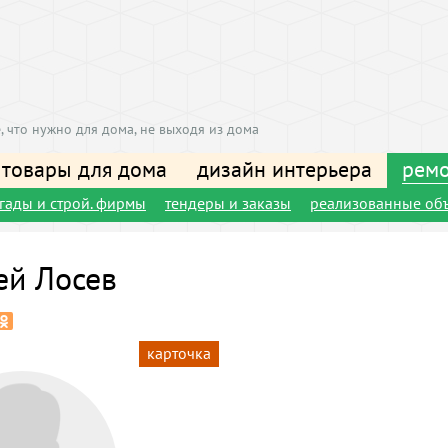
, что нужно для дома, не выходя из дома
 товары для дома
дизайн интерьера
ремо
игады и строй. фирмы
тендеры и заказы
реализованные об
ей Лосев
карточка