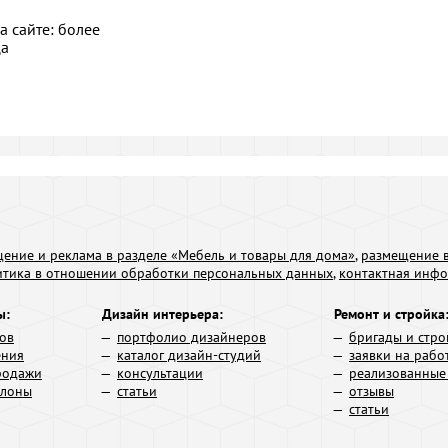
а сайте: более
ца
ение и реклама в разделе «Мебель и товары для дома»
,
размещение в
итика в отношении обработки персональных данных
,
контактная инф
ы:
Дизайн интерьера:
Ремонт и стройка
ров
портфолио дизайнеров
бригады и стро
ения
каталог дизайн-студий
заявки на рабо
родажи
консультации
реализованные
алоны
статьи
отзывы
статьи