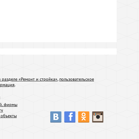
 разделе «Ремонт и стройка»
,
пользовательское
ормация
.
:
й. фирмы
ту
 объекты