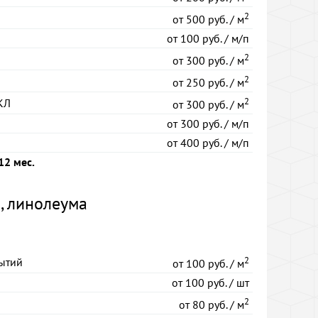
2
от
500 руб. / м
от
100 руб. / м/п
2
от
300 руб. / м
2
от
250 руб. / м
2
КЛ
от
300 руб. / м
от
300 руб. / м/п
от
400 руб. / м/п
12 мес.
, линолеума
2
ытий
от
100 руб. / м
от
100 руб. / шт
2
от
80 руб. / м