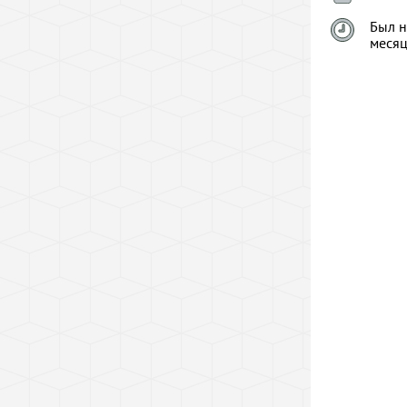
Был н
меся