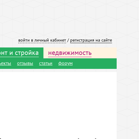
войти в личный кабинет
/
регистрация на сайте
нт и стройка
недвижимость
ъекты
отзывы
статьи
форум