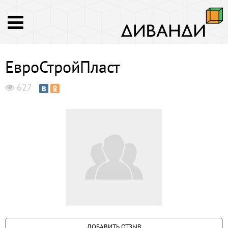
ЕвроСтройПласт
627
ДОБАВИТЬ ОТЗЫВ