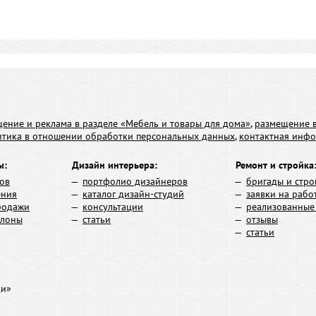
ение и реклама в разделе «Мебель и товары для дома»
,
размещение в
итика в отношении обработки персональных данных
,
контактная инф
ы:
Дизайн интерьера:
Ремонт и стройка
ров
портфолио дизайнеров
бригады и стро
ения
каталог дизайн-студий
заявки на рабо
родажи
консультации
реализованные
алоны
статьи
отзывы
статьи
ди»