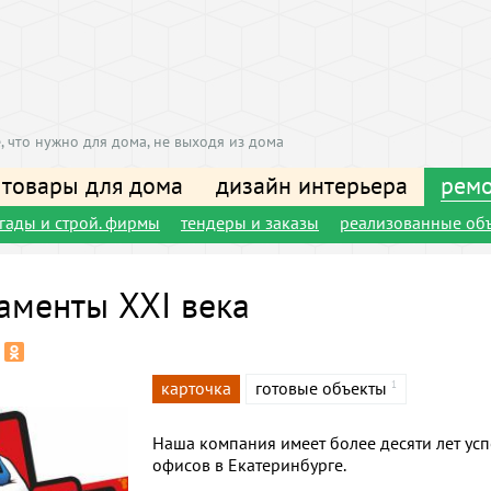
, что нужно для дома, не выходя из дома
 товары для дома
дизайн интерьера
ремо
игады и строй. фирмы
тендеры и заказы
реализованные об
аменты XXI века
карточка
готовые объекты
1
Наша компания имеет более десяти лет ус
офисов в Екатеринбурге.