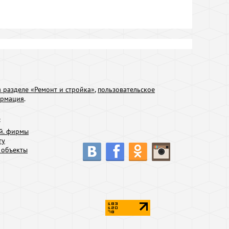
 разделе «Ремонт и стройка»
,
пользовательское
ормация
.
:
й. фирмы
ту
 объекты