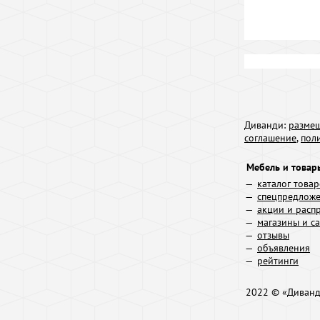
Диванди:
размещ
соглашение
,
пол
Мебель и товар
каталог това
спецпредлож
акции и расп
магазины и с
отзывы
объявления
рейтинги
2022 © «Диван