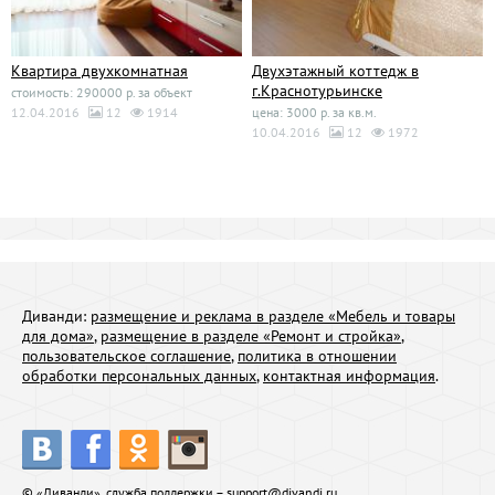
Квартира двухкомнатная
Двухэтажный коттедж в
г.Краснотурьинске
стоимость: 290000 р. за объект
12.04.2016
12
1914
цена: 3000 р. за кв.м.
10.04.2016
12
1972
Диванди:
размещение и реклама в разделе «Мебель и товары
для дома»
,
размещение в разделе «Ремонт и стройка»
,
пользовательское соглашение
,
политика в отношении
обработки персональных данных
,
контактная информация
.
© «Диванди», служба поддержки –
support@divandi.ru
.