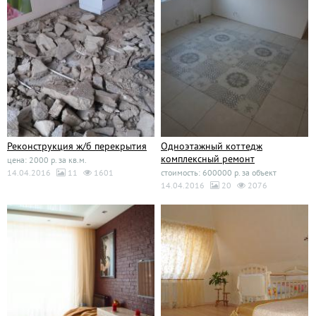
Реконструкция ж/б перекрытия
Одноэтажный коттедж
комплексный ремонт
цена: 2000 р. за кв.м.
14.04.2016
11
1601
стоимость: 600000 р. за объект
14.04.2016
20
2076