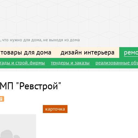
, что нужно для дома, не выходя из дома
 товары для дома
дизайн интерьера
ремо
игады и строй. фирмы
тендеры и заказы
реализованные об
МП "Ревстрой"
карточка