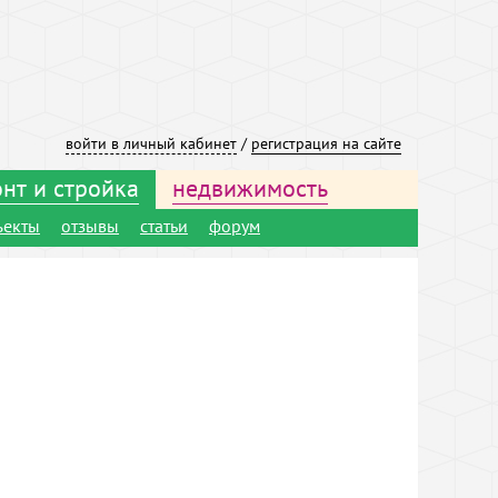
войти в личный кабинет
/
регистрация на сайте
нт и стройка
недвижимость
ъекты
отзывы
статьи
форум