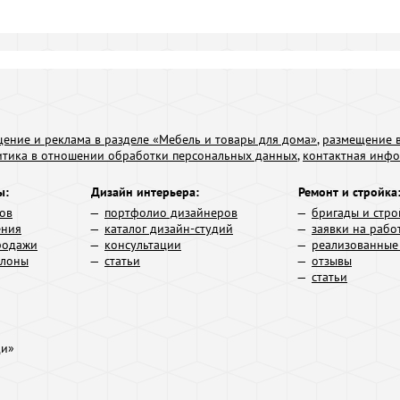
ение и реклама в разделе «Мебель и товары для дома»
,
размещение в
итика в отношении обработки персональных данных
,
контактная инф
ы:
Дизайн интерьера:
Ремонт и стройка
ров
портфолио дизайнеров
бригады и стро
ения
каталог дизайн-студий
заявки на рабо
родажи
консультации
реализованные
алоны
статьи
отзывы
статьи
ди»