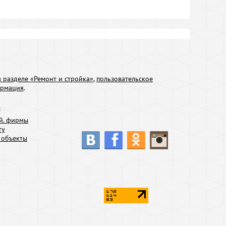
 разделе «Ремонт и стройка»
,
пользовательское
ормация
.
:
й. фирмы
ту
 объекты