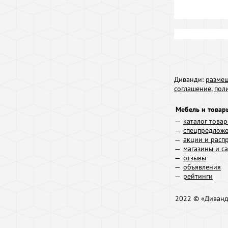
Диванди:
размещ
соглашение
,
пол
Мебель и товар
каталог това
спецпредлож
акции и расп
магазины и с
отзывы
объявления
рейтинги
2022 © «Диван