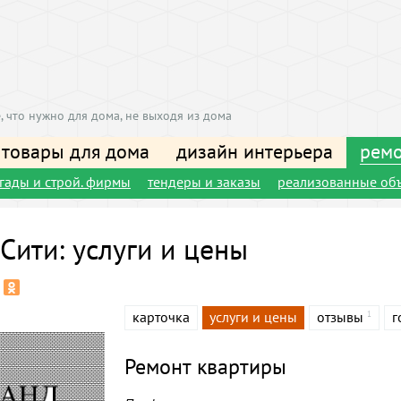
, что нужно для дома, не выходя из дома
 товары для дома
дизайн интерьера
ремо
игады и строй. фирмы
тендеры и заказы
реализованные об
 Сити: услуги и цены
карточка
услуги и цены
отзывы
г
1
Ремонт квартиры