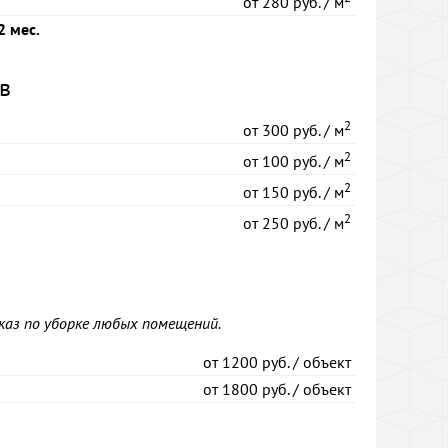
от
280 руб. / м
2 мес.
в
2
от
300 руб. / м
2
от
100 руб. / м
2
от
150 руб. / м
2
от
250 руб. / м
аз по уборке любых помещений.
от
1200 руб. / объект
от
1800 руб. / объект