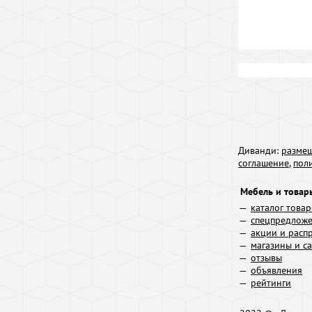
Диванди:
размещ
соглашение
,
пол
Мебель и товар
каталог това
спецпредлож
акции и расп
магазины и с
отзывы
объявления
рейтинги