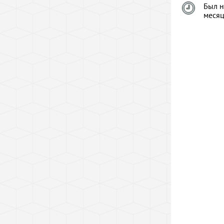
Был н
меся