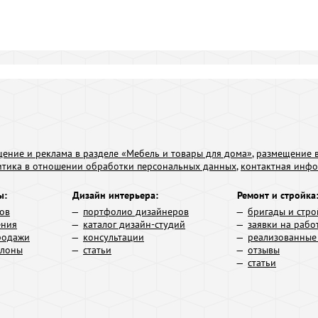
ение и реклама в разделе «Мебель и товары для дома»
,
размещение в
итика в отношении обработки персональных данных
,
контактная инф
ы:
Дизайн интерьера:
Ремонт и стройка
ров
портфолио дизайнеров
бригады и стро
ения
каталог дизайн-студий
заявки на рабо
родажи
консультации
реализованные
алоны
статьи
отзывы
статьи