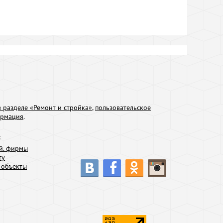
 разделе «Ремонт и стройка»
,
пользовательское
ормация
.
:
й. фирмы
ту
 объекты