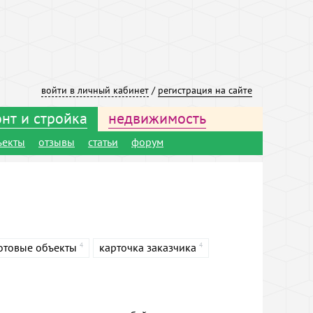
войти в личный кабинет
/
регистрация на сайте
нт и стройка
недвижимость
ъекты
отзывы
статьи
форум
отовые объекты
карточка заказчика
4
4