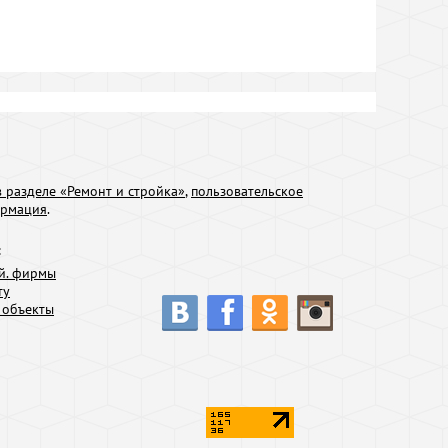
 разделе «Ремонт и стройка»
,
пользовательское
ормация
.
:
й. фирмы
ту
 объекты