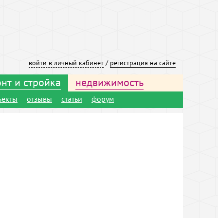
войти в личный кабинет
/
регистрация на сайте
нт и стройка
недвижимость
ъекты
отзывы
статьи
форум