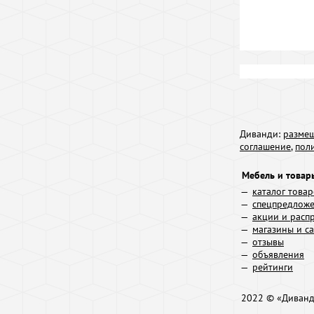
Диванди:
размещ
соглашение
,
пол
Мебель и товар
каталог това
спецпредлож
акции и расп
магазины и с
отзывы
объявления
рейтинги
2022 © «Диван