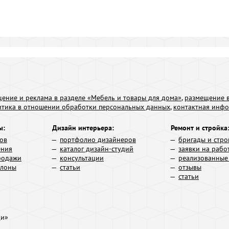
ение и реклама в разделе «Мебель и товары для дома»
,
размещение в
итика в отношении обработки персональных данных
,
контактная инф
ы:
Дизайн интерьера:
Ремонт и стройка
ров
портфолио дизайнеров
бригады и стро
ения
каталог дизайн-студий
заявки на рабо
родажи
консультации
реализованные
алоны
статьи
отзывы
статьи
ди»