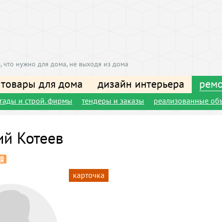
, что нужно для дома, не выходя из дома
 товары для дома
дизайн интерьера
ремо
игады и строй. фирмы
тендеры и заказы
реализованные об
ий Котеев
карточка