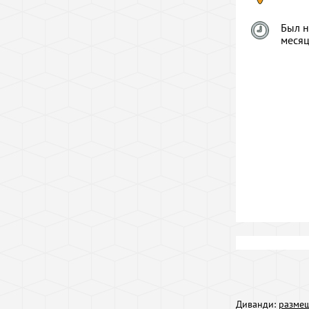
Был н
меся
Диванди:
размещ