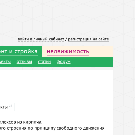
войти в личный кабинет
/
регистрация на сайте
нт и стройка
недвижимость
ъекты
отзывы
статьи
форум
екты
14
плексов из кирпича.
вого строения по принципу свободного движения