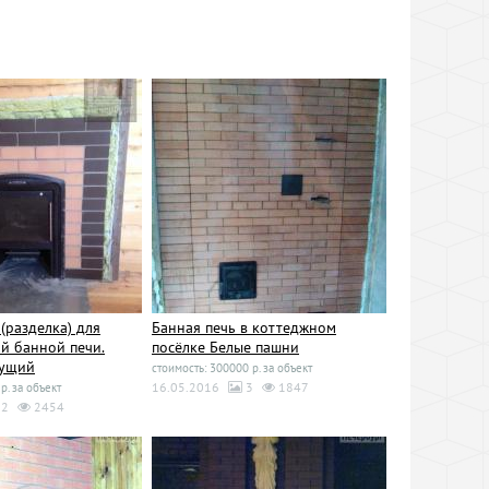
(разделка) для
Банная печь в коттеджном
й банной печи.
посёлке Белые пашни
тущий
стоимость: 300000 р. за объект
16.05.2016
3
1847
р. за объект
2
2454