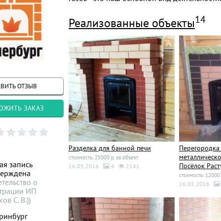
14
Реализованные объекты
ВИТЬ ОТЗЫВ
ОЖИТЬ ЗАКАЗ
Разделка для банной печи
Перегородка 
металлическо
стоимость: 25000 р. за объект
ая запись
Посёлок Рас
16.05.2016
4
2141
верждена
стоимость: 12000 
етельство о
16.05.2016
страции ИП
ов С. В.))
ринбург