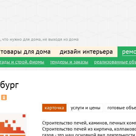
, что нужно для дома, не выходя из дома
 товары для дома
дизайн интерьера
ремо
игады и строй. фирмы
тендеры и заказы
реализованные об
бург
карточка
услуги и цены
готовые объ
Строительство печей, каминов, печных ком
Строительство печей из кирпича, колпако
газов - это наш основной вид деятельности.