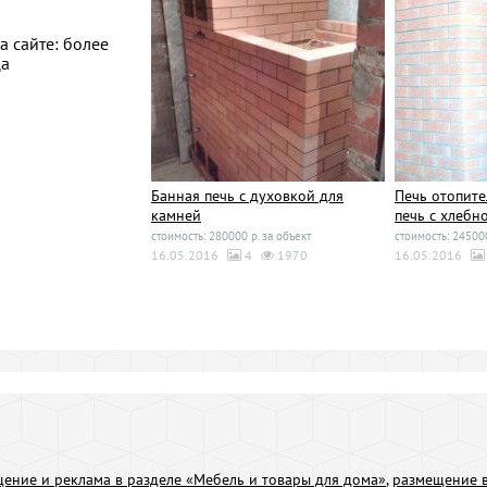
а сайте: более
ца
Банная печь с духовкой для
Печь отопите
камней
печь с хлебн
стоимость: 280000 р. за объект
стоимость: 245000
16.05.2016
4
1970
16.05.2016
ение и реклама в разделе «Мебель и товары для дома»
,
размещение в