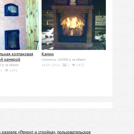
льная колпаковая
Камин
ой камерой
стоимость: 165000 р. за объект
16.05.2016
1
1432
 р. за объект
1
2192
 разделе «Ремонт и стройка»
,
пользовательское