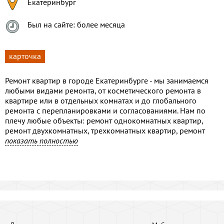
Екатеринбург
Был на сайте: более месяца
карточка
Ремонт квартир в городе Екатеринбурге - мы занимаемся
любыми видами ремонта, от косметического ремонта в
квартире или в отдельных комнатах и до глобального
ремонта с перепланировками и согласованиями. Нам по
плечу любые объекты: ремонт однокомнатных квартир,
ремонт двухкомнатных, трехкомнатных квартир, ремонт
квартир-студий, ремонт квартир в новостройках, отделка
показать полностью
квартир вторичного рынка жилья, черновые работы,
отделочные работы всех типов:
-демонтаж и возведение перегородок.
-монтаж инженерных коммуникаций.
-шумоизоляция, гидроизоляция, утепление.
-установка оконных и дверных блоков.
-разводка электрокабеля.