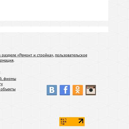
 разделе «Ремонт и стройка»
,
пользовательское
ормация
.
:
й. фирмы
ту
 объекты