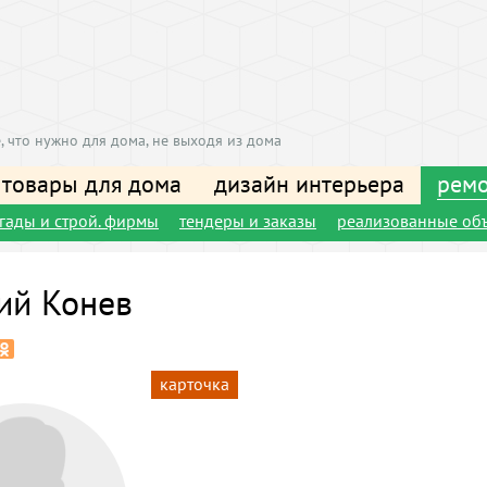
, что нужно для дома, не выходя из дома
 товары для дома
дизайн интерьера
ремо
игады и строй. фирмы
тендеры и заказы
реализованные об
ий Конев
карточка