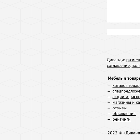
Диванди:
размещ
соглашение
,
пол
Мебель и товар
каталог това
спецпредлож
акции и расп
магазины и с
отзывы
объявления
рейтинги
2022 © «Диван