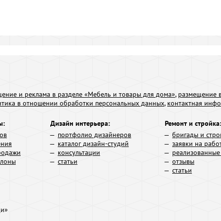
ение и реклама в разделе «Мебель и товары для дома»
,
размещение в
итика в отношении обработки персональных данных
,
контактная инф
ы:
Дизайн интерьера:
Ремонт и стройка
ров
портфолио дизайнеров
бригады и стро
ения
каталог дизайн-студий
заявки на рабо
родажи
консультации
реализованные
алоны
статьи
отзывы
статьи
ди»