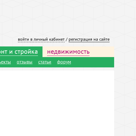
войти в личный кабинет
/
регистрация на сайте
нт и стройка
недвижимость
ъекты
отзывы
статьи
форум