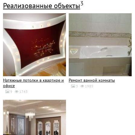
В своей работе мы основываемся на профессиональный
3
Реализованные объекты
опыт своих сотрудников и индивидуальных подход к
каждому клиенту, основанный на тщательном изучении
пожеланий каждого заказчика. Мы гарантируем высокий
уровень предоставляемых услуг и соответствие
используемых технологий последним техническим
стандартам
ООО СТК «Миг» занимается как типовым, так и
индивидуальным строительством коттеджей, загородных
домов, зданий и сооружений. Строительство коттеджей
тщательно контролируется на каждой стадии.
Натяжные потолки в квартире и
Ремонт ванной комнаты
офисе
3
1985
9
1743