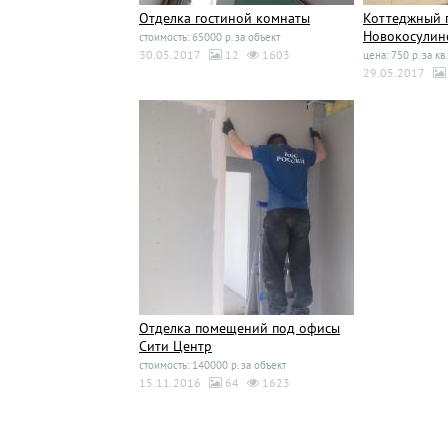
Отделка гостиной комнаты
Коттеджный 
Новокосулино
стоимость: 65000 р. за объект
30.05.2017
12
1603
цена: 750 р. за кв.
29.05.2017
Отделка помещений под офисы
Сити Центр
стоимость: 140000 р. за объект
15.11.2016
64
1623