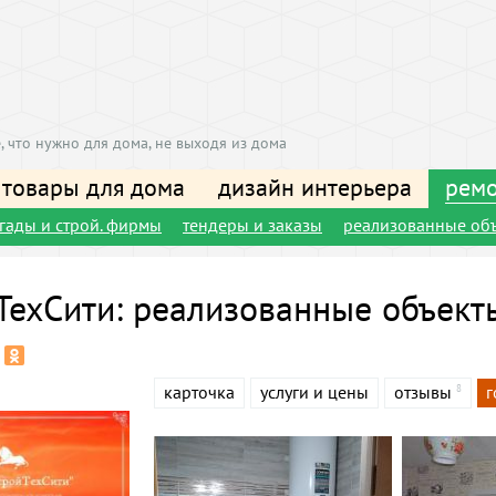
, что нужно для дома, не выходя из дома
 товары для дома
дизайн интерьера
ремо
игады и строй. фирмы
тендеры и заказы
реализованные об
ТехСити: реализованные объект
карточка
услуги и цены
отзывы
г
8