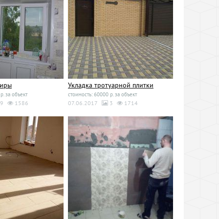
тиры
Укладка тротуарной плитки
р. за объект
стоимость: 60000 р. за объект
9
1586
07.06.2017
3
1714