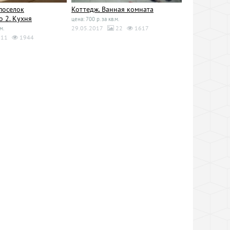
поселок
Коттедж. Ванная комната
 2. Кухня
цена: 700 р. за кв.м.
29.05.2017
22
1617
м.
11
1944