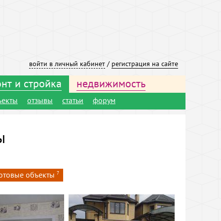
войти в личный кабинет
/
регистрация на сайте
нт и стройка
недвижимость
ъекты
отзывы
статьи
форум
ы
отовые объекты
7