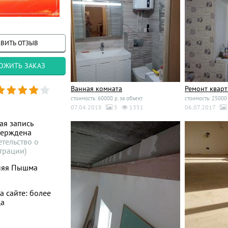
ВИТЬ ОТЗЫВ
ОЖИТЬ ЗАКАЗ
Ванная комната
Ремонт квар
стоимость: 60000 р. за объект
стоимость: 25000 
07.04.2018
5
1351
06.07.2017
ая запись
верждена
етельство о
трации)
няя Пышма
а сайте: более
ца