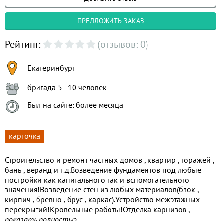
ПРЕДЛОЖИТЬ ЗАКАЗ
Рейтинг:
(отзывов: 0)
Екатеринбург
бригада 5–10 человек
Был на сайте: более месяца
карточка
Строительство и ремонт частных домов , квартир , горажей ,
бань , веранд и т.д.Возведение фундаментов под любые
постройки как капитального так и вспомогательного
значения!Возведение стен из любых материалов(блок ,
кирпич , бревно , брус , каркас).Устройство межэтажных
перекрытий!Кровельные работы!Отделка карнизов ,
монтаж водосточных систем.Утепление и отделка фасадов и
показать полностью