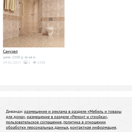
Санузел
цена: 1500 р. за кв.м.
29.01.2017
1
1508
Диванди:
размещение и реклама в разделе «Мебель и товары
для дома»
,
размещение в разделе «Ремонт и стройка»
,
пользовательское соглашение
,
политика в отношении
обработки персональных данных
,
контактная информация
.