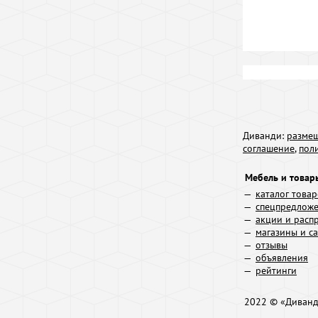
Диванди:
размещ
соглашение
,
пол
Мебель и товар
каталог това
спецпредлож
акции и расп
магазины и с
отзывы
объявления
рейтинги
2022 © «Диван