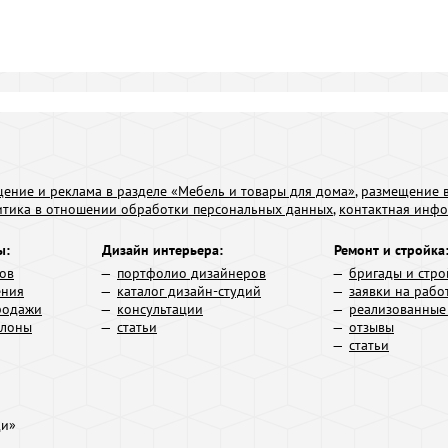
ение и реклама в разделе «Мебель и товары для дома»
,
размещение в
итика в отношении обработки персональных данных
,
контактная инф
ы:
Дизайн интерьера:
Ремонт и стройка
ров
портфолио дизайнеров
бригады и стро
ения
каталог дизайн-студий
заявки на рабо
родажи
консультации
реализованные
алоны
статьи
отзывы
статьи
ди»