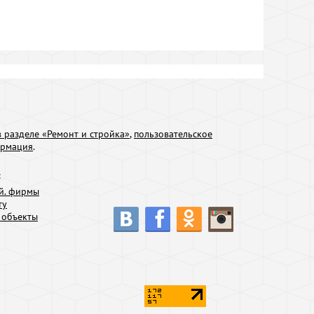
 разделе «Ремонт и стройка»
,
пользовательское
ормация
.
:
й. фирмы
ту
 объекты