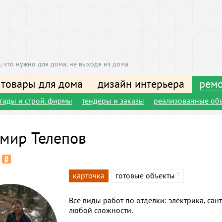
, что нужно для дома, не выходя из дома
 товары для дома
дизайн интерьера
ремо
игады и строй. фирмы
тендеры и заказы
реализованные об
мир Телепов
карточка
готовые объекты
3
Все виды работ по отделки: электрика, сант
любой сложности.