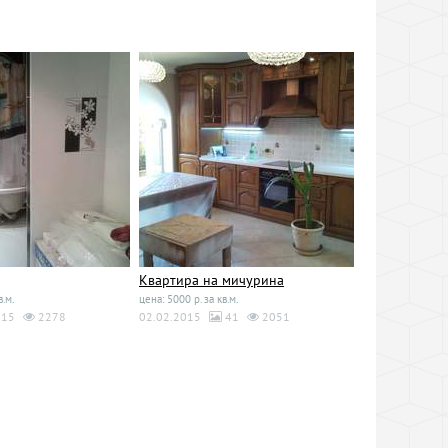
Квартира на мичурина
в.м.
цена: 5000 р. за кв.м.
15
2278
02.02.2015
41
2051