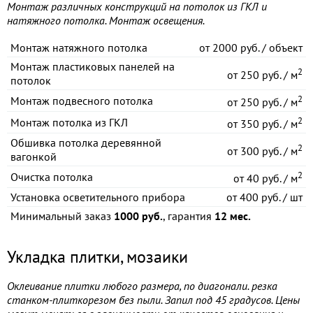
Монтаж различных конструкций на потолок из ГКЛ и
натяжного потолка. Монтаж освещения.
Монтаж натяжного потолка
от
2000 руб. / объект
Монтаж пластиковых панелей на
2
от
250 руб. / м
потолок
2
Монтаж подвесного потолка
от
250 руб. / м
2
Монтаж потолка из ГКЛ
от
350 руб. / м
Обшивка потолка деревянной
2
от
300 руб. / м
вагонкой
2
Очистка потолка
от
40 руб. / м
Установка осветительного прибора
от
400 руб. / шт
Минимальный заказ
1000 руб.
, гарантия
12 мес.
Укладка плитки, мозаики
Оклеивание плитки любого размера, по диагонали. резка
станком-плиткорезом без пыли. Запил под 45 градусов. Цены