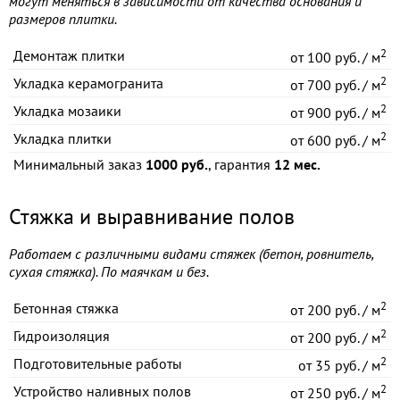
могут меняться в зависимости от качества основания и
размеров плитки.
2
Демонтаж плитки
от
100 руб. / м
2
Укладка керамогранита
от
700 руб. / м
2
Укладка мозаики
от
900 руб. / м
2
Укладка плитки
от
600 руб. / м
Минимальный заказ
1000 руб.
, гарантия
12 мес.
Стяжка и выравнивание полов
Работаем с различными видами стяжек (бетон, ровнитель,
сухая стяжка). По маячкам и без.
2
Бетонная стяжка
от
200 руб. / м
2
Гидроизоляция
от
200 руб. / м
2
Подготовительные работы
от
35 руб. / м
2
Устройство наливных полов
от
250 руб. / м