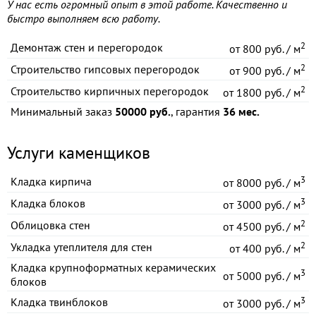
У нас есть огромный опыт в этой работе. Качественно и
быстро выполняем всю работу.
2
Демонтаж стен и перегородок
от
800 руб. / м
2
Строительство гипсовых перегородок
от
900 руб. / м
2
Строительство кирпичных перегородок
от
1800 руб. / м
Минимальный заказ
50000 руб.
, гарантия
36 мес.
Услуги каменщиков
3
Кладка кирпича
от
8000 руб. / м
3
Кладка блоков
от
3000 руб. / м
2
Облицовка стен
от
4500 руб. / м
2
Укладка утеплителя для стен
от
400 руб. / м
Кладка крупноформатных керамических
3
от
5000 руб. / м
блоков
3
Кладка твинблоков
от
3000 руб. / м