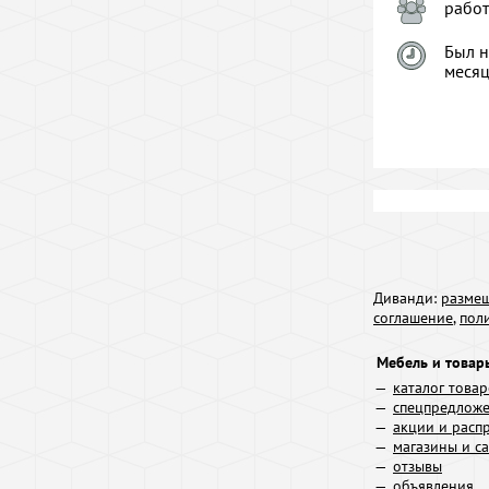
рабо
Был н
меся
Диванди:
размещ
соглашение
,
пол
Мебель и товар
каталог това
спецпредлож
акции и расп
магазины и с
отзывы
объявления