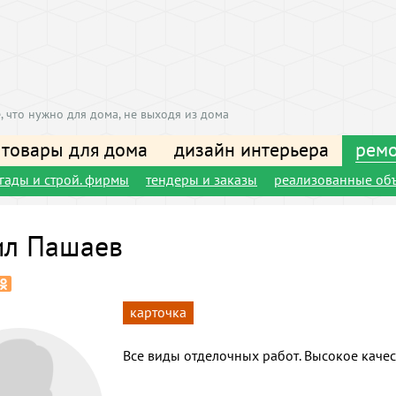
, что нужно для дома, не выходя из дома
 товары для дома
дизайн интерьера
ремо
игады и строй. фирмы
тендеры и заказы
реализованные об
ил Пашаев
карточка
Все виды отделочных работ. Высокое качес