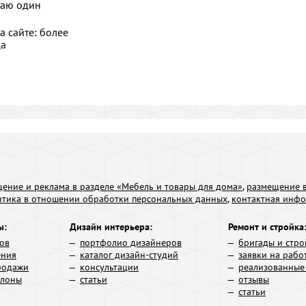
таю один
а сайте: более
ца
ение и реклама в разделе «Мебель и товары для дома»
,
размещение в
итика в отношении обработки персональных данных
,
контактная инф
ы:
Дизайн интерьера:
Ремонт и стройка
ров
портфолио дизайнеров
бригады и стро
ения
каталог дизайн-студий
заявки на рабо
родажи
консультации
реализованные
алоны
статьи
отзывы
статьи