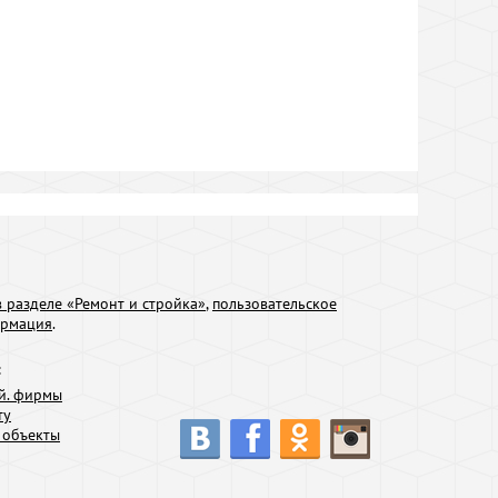
 разделе «Ремонт и стройка»
,
пользовательское
ормация
.
:
й. фирмы
ту
 объекты