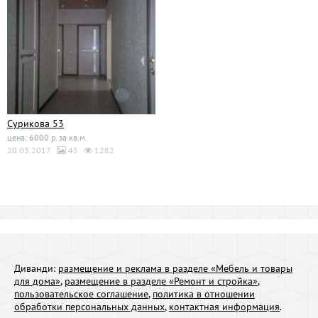
Сурикова 53
цена: 6000 р. за кв.м.
20.03.2017
45
1282
Диванди:
размещение и реклама в разделе «Мебель и товары
для дома»
,
размещение в разделе «Ремонт и стройка»
,
пользовательское соглашение
,
политика в отношении
обработки персональных данных
,
контактная информация
.