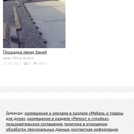
Площадка перед баней
цена: 350 р. за кв.м.
21.03.2017
3
1833
Диванди:
размещение и реклама в разделе «Мебель и товары
для дома»
,
размещение в разделе «Ремонт и стройка»
,
пользовательское соглашение
,
политика в отношении
обработки персональных данных
,
контактная информация
.